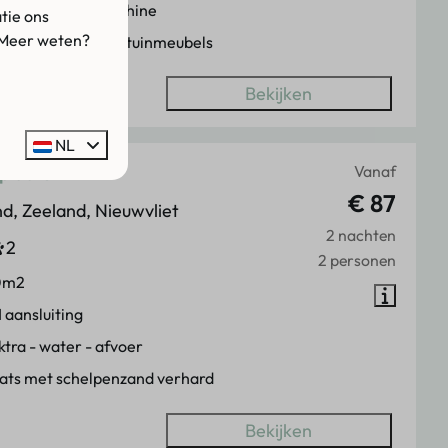
rging met wasmachine
tie ons
 Meer weten?
m terras met luxe tuinmeubels
Bekijken
NL
Vanaf
plaats
€ 87
d, Zeeland, Nieuwvliet
2 nachten
2
2 personen
0m2
 aansluiting
ktra - water - afvoer
ats met schelpenzand verhard
Bekijken