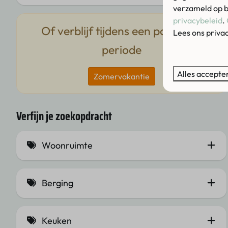
verzameld op b
privacybeleid
.
Of verblijf tijdens een populaire
Lees ons priva
periode
Alles accepte
Zomervakantie
Verfijn je zoekopdracht
Woonruimte
Schuifpui (1)
Berging
Openslaande deuren (9)
Wasmachine met droogfunctie (3)
Climate Control (3)
Keuken