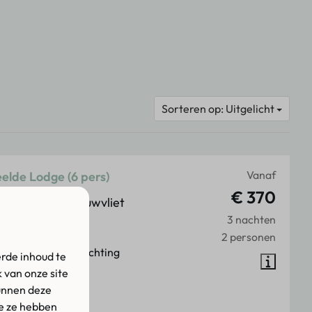
Sorteren op: Uitgelicht
Vanaf
lde Lodge (6 pers)
€ 370
d, Zeeland, Nieuwvliet
3 nachten
3
Sommige
2 personen
e en moderne inrichting
rde inhoud te
 van onze site
mate control
unnen deze
atwasmachine
ie ze hebben