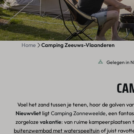
Home
Camping Zeeuws-Vlaanderen
Gelegen in N
CA
Voel het zand tussen je tenen, hoor de golven v
Nieuwvliet
ligt
Camping Zonneweelde
, een fanta
zorgeloze
vakantie
: van ruime kampeerplaatsen t
buitenzwembad met waterspeeltuin
of juist ravot