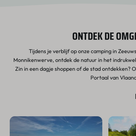
Dichtbij stranduitgang (4)
Luxe schaduwdoek (1)
Autovrije veldjes (8)
Privé sanitair (1)
ONTDEK DE OMGE
130m² (3)
Water en elektra (3)
Tijdens je verblijf op onze camping in Zeeuw
Monnikenwerve, ontdek de natuur in het indrukw
Afvoer (3)
Zin in een dagje shoppen of de stad ontdekken? 
Verharde ondergrond (2)
Portaal van Vlaand
Speeltoestel in de buurt (8)
TV aansluiting (2)
Vaatwasser (3)
Met hond (9)
Hondenvrij (11)