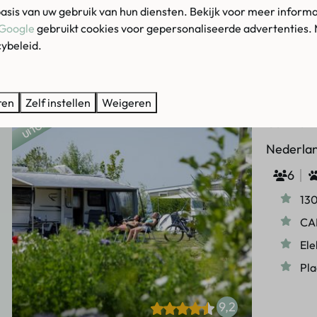
Be
asis van uw gebruik van hun diensten. Bekijk voor meer informa
Google
gebruikt cookies voor gepersonaliseerde advertenties.
Rui
cybeleid.
9,2
ren
Zelf instellen
Weigeren
UITGELICHT
Comfort
Nederlan
6
13
CAI
Ele
Pla
9,2