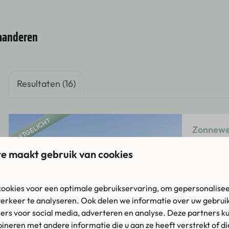
laanderen
Resultaten (16)
UITGELICHT
Zonnewee
Nederlan
e maakt gebruik van cookies
6
Lux
ookies voor een optimale gebruikservaring, om gepersonalisee
verkeer te analyseren. Ook delen we informatie over uw gebruik
Cli
ers voor social media, adverteren en analyse. Deze partners k
Va
neren met andere informatie die u aan ze heeft verstrekt of d