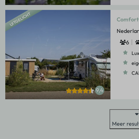
UITGELICHT
Comfortp
Nederlan
6
Lux
eig
CAI
9,4
Meer resul