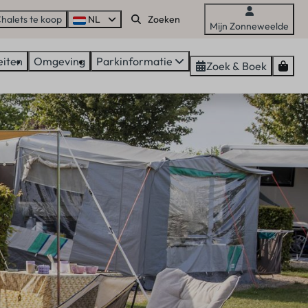
halets te koop
NL
Mijn Zonneweelde
eiten
Omgeving
Parkinformatie
Zoek & Boek