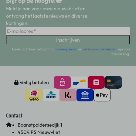
Blijf op de hoogte!😀
Meld je aan voor onze nieuwsbrief en
ontvang het laatste nieuws en diverse
kortingen!
Inschrijven
Beveiligd door reCaptcha,
privacybeleid
en
servicevoorwaarden
zijn van
toepassing.
Veilig betalen
Contact
Baanstpoldersedijk 1
4504 PS Nieuwvliet