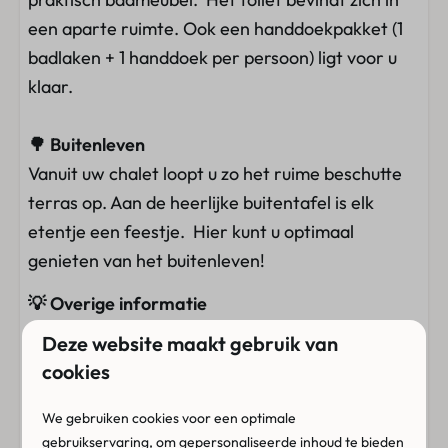
een aparte ruimte. Ook een handdoekpakket (1
badlaken + 1 handdoek per persoon) ligt voor u
klaar.
🌳 Buitenleven
Vanuit uw chalet loopt u zo het ruime beschutte
terras op. Aan de heerlijke buitentafel is elk
etentje een feestje. Hier kunt u optimaal
genieten van het buitenleven!
💡 Overige informatie
In deze accommodatie zijn huisdieren
Deze website maakt gebruik van
toegestaan. Het is echter verboden om te roken.
cookies
De chalets zijn gelegen bij de animatie ruimte
(Animatie is er tijdens de Nederlandse
We gebruiken cookies voor een optimale
gebruikservaring, om gepersonaliseerde inhoud te bieden