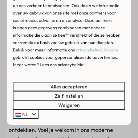
schoolvakanties). Zo staan de kinderen in een
en ons verkeer te analyseren. Ook delen we informatie
hink-stap-sprong bij de leukste activiteiten.
over uw gebruik van onze site met onze partners voor
social media, adverteren en analyse. Deze partners
🎉Een fantastische vakantie ervaring
kunnen deze gegevens combineren met andere
informatie die u aan ze heeft verstrekt of die ze hebben
Warm, hartelijk en een paradijs voor kinderen!
verzameld op basis van uw gebruik van hun diensten.
Boek snel een chalet op onze gezellige familie
Bekijk voor meer informatie ons
privacybeleid
.
Google
camping. Kinderen voelen zich al snel thuis op de
gebruikt cookies voor gepersonaliseerde advertenties.
camping.
Meer weten? Lees ons privacybeleid.
Met uitgebreide kinderanimatie,
speelvoorzieningen (zowel binnen als buiten) en
Alles accepteren
een heuse kinderbioscoop hoeven ze zich nooit te
Zelf instellen
vervelen! De omgeving heeft voor de
Weigeren
natuurliefhebbers ook een hoop te bieden. Met
NL
tal van wandel- en fietsroutes is er genoeg te
ontdekken. Voel je welkom in ons moderne