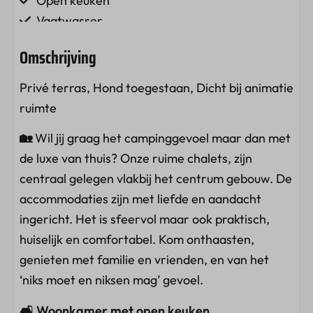
Open keuken
Vaatwasser
Magnetron
Omschrijving
Dolce Gusto koffiemachine
Koelkast met vriesvak
Privé terras, Hond toegestaan, Dicht bij animatie
Eettafel
ruimte
Standaard keukeninventaris
🏡
Wil jij graag het campinggevoel maar dan met
Bestek
de luxe van thuis? Onze ruime chalets, zijn
Keukenlinnenpakket
centraal gelegen vlakbij het centrum gebouw. De
Slaapkamer
accommodaties zijn met liefde en aandacht
ingericht. Het is sfeervol maar ook praktisch,
Tweepersoonsbed
huiselijk en comfortabel. Kom onthaasten,
Eenpersoonsbedden
genieten met familie en vrienden, en van het
Stapelbed
‘niks moet en niksen mag’ gevoel.
Kledingkast
🛋️ Woonkamer met open keuken