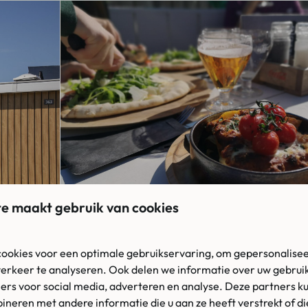
e maakt gebruik van cookies
ookies voor een optimale gebruikservaring, om gepersonalisee
NTDEK SAMEN DE ZEEUWSE OMGEVI
verkeer te analyseren. Ook delen we informatie over uw gebruik
ers voor social media, adverteren en analyse. Deze partners k
neren met andere informatie die u aan ze heeft verstrekt of d