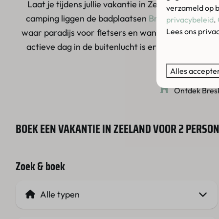
Laat je tijdens jullie vakantie in Zeeland voor 2
verzameld op b
camping liggen de badplaatsen
Breskens
, Knokke-
privacybeleid
.
Lees ons priva
waar paradijs voor fietsers en wandelaars. Volg d
actieve dag in de buitenlucht is er niets fijner d
Alles accepte
Ontdek Bresk
BOEK EEN VAKANTIE IN ZEELAND VOOR 2 PERSO
Zoek & boek