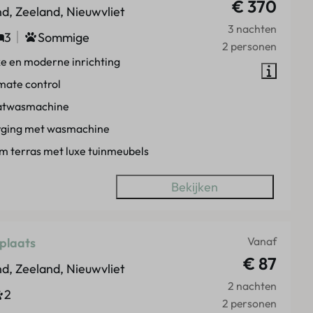
€ 370
d, Zeeland, Nieuwvliet
3 nachten
3
Sommige
2 personen
e en moderne inrichting
mate control
atwasmachine
rging met wasmachine
m terras met luxe tuinmeubels
Bekijken
Vanaf
plaats
€ 87
d, Zeeland, Nieuwvliet
2 nachten
2
2 personen