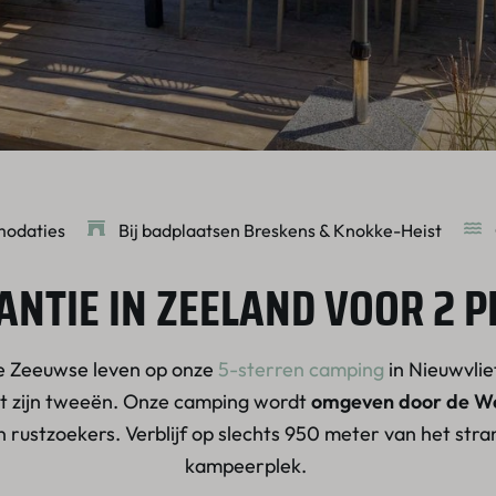
modaties
Bij badplaatsen Breskens & Knokke-Heist
ANTIE IN ZEELAND VOOR 2 
e Zeeuwse leven op onze
5-sterren camping
in Nieuwvliet
et zijn tweeën. Onze camping wordt
omgeven door de We
rustzoekers. Verblijf op slechts 950 meter van het stra
kampeerplek.