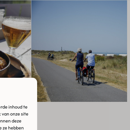
rde inhoud te
NG
 van onze site
unnen deze
ie ze hebben