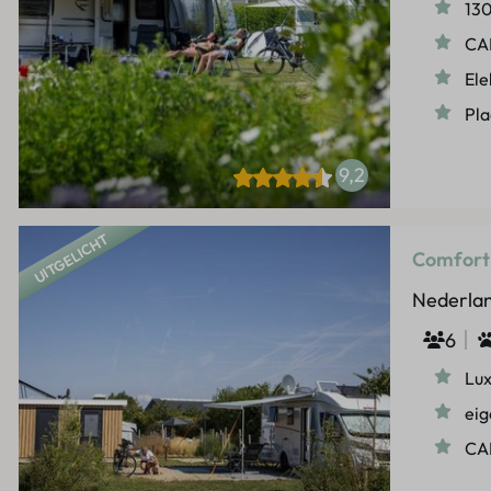
13
CAI
Ele
Pla
9,2
UITGELICHT
Comfortp
Nederlan
6
Lux
eig
CAI