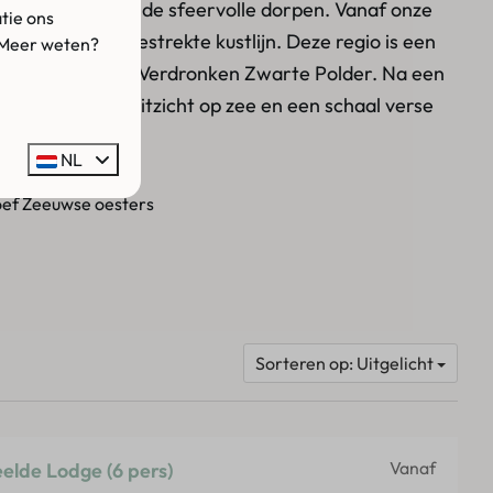
gerepte natuur en de sfeervolle dorpen. Vanaf onze
tie ons
n langs de uitgestrekte kustlijn. Deze regio is een
 Meer weten?
et natuurgebied Verdronken Zwarte Polder. Na een
t samen van het uitzicht op zee en een schaal verse
NL
oef Zeeuwse oesters
Sorteren op: Uitgelicht
Vanaf
lde Lodge (6 pers)