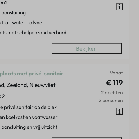
0m2
 aansluiting
ktra - water - afvoer
ats met schelpenzand verhard
Bekijken
Vanaf
laats met privé-sanitair
€ 119
d, Zeeland, Nieuwvliet
2 nachten
2
2 personen
e privé sanitair op de plek
en koelkast en vaatwasser
 aansluiting en vrij uitzicht