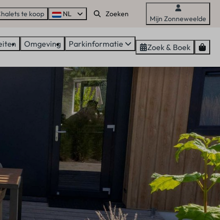
halets te koop
NL
Mijn Zonneweelde
eiten
Omgeving
Parkinformatie
Zoek & Boek