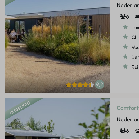
Nederlan
6
Lux
Cli
Va
Be
Rui
9,2
UITGELICHT
Comfort
Nederlan
6