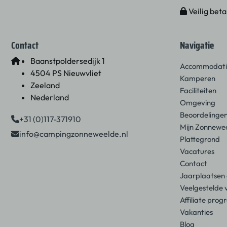
Veilig beta
Contact
Navigatie
Baanstpoldersedijk 1
Accommodati
4504 PS Nieuwvliet
Kamperen
Zeeland
Faciliteiten
Nederland
Omgeving
Beoordelinge
+31 (0)117-371910
Mijn Zonnewe
info@campingzonneweelde.nl
Plattegrond
Vacatures
Contact
Jaarplaatsen
Veelgestelde
Affiliate pr
Vakanties
Blog