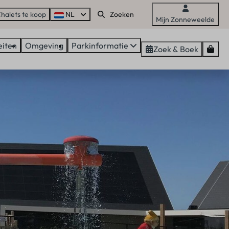
halets te koop
NL
Mijn Zonneweelde
eiten
Omgeving
Parkinformatie
Zoek & Boek