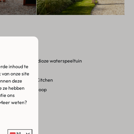
iten
wembad met grandioze waterspeeltuin
rde inhoud te
en speelvelden
 van onze site
nt Piazza Italian Kitchen
unnen deze
ie ze hebben
peeltuin met bioscoop
tie ons
ie
 Meer weten?
arkt
rhuur
NL