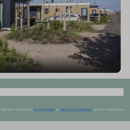
iligd door reCaptcha,
privacybeleid
en
servicevoorwaarden
zijn van toepassing.