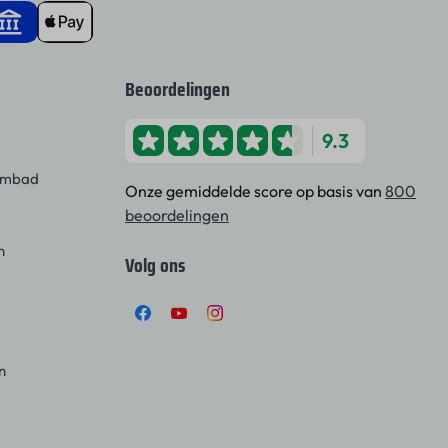
Beoordelingen
9.3
wembad
Onze gemiddelde score op basis van
800
beoordelingen
n
Volg ons
n