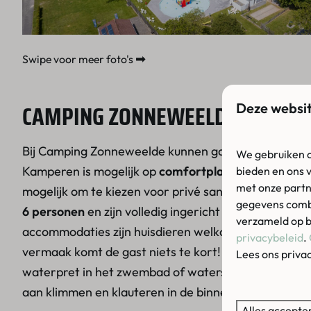
➡
Swipe voor meer foto's
CAMPING ZONNEWEELDE IN HET 
Deze websit
Bij Camping Zonneweelde kunnen gasten zowel kam
We gebruiken c
Kamperen is mogelijk op
comfortplaatsen
van 130 m
bieden en ons 
met onze partn
mogelijk om te kiezen voor privé sanitair. De luxe
gegevens combi
6 personen
en zijn volledig ingericht en voorzien va
verzameld op b
accommodaties zijn huisdieren welkom, evenals op
privacybeleid
.
vermaak komt de gast niets te kort! Wij zijn niet vo
Lees ons priva
waterpret in het zwembad of waterspeeltuin en ge
aan klimmen en klauteren in de binnenspeeltuin.
Alles accepte