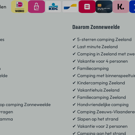
len
Daarom Zonneweelde
es
✔︎ 5-sterren camping Zeeland
✔︎ Last minute Zeeland
✔︎ Camping in Zeeland met z
✔︎ Vakantie voor 4 personen
n
✔︎ Familiecamping
elde
✔︎ Camping met binnenspeeltui
✔︎ Kindercamping Zeeland
✔︎ Vakantiehuis Zeeland
✔︎ Familiecamping Zeeland
 op camping Zonneweelde
✔︎ Hondvriendelijke camping
 vragen
✔︎ Camping Zeeuws-Vlaandere
ogramma
✔︎ Slapen op het strand
✔︎ Vakantie voor 2 personen
✔︎ Camping aan het strand