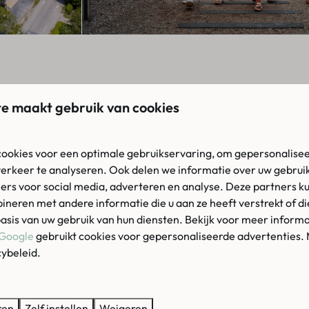
KORT
e maakt gebruik van cookies
Onze facilite
Buitenz
peren als een accommodatie huren.
ookies voor een optimale gebruikservaring, om gepersonalisee
Sport- 
² met eigen kampeermiddel. Het is ook
verkeer te analyseren. Ook delen we informatie over uw gebruik
Restaura
ers voor social media, adverteren en analyse. Deze partners k
 accommodaties bieden plek aan
maximaal
neren met andere informatie die u aan ze heeft verstrekt of d
Binnens
n alle gemakken. In een aantal
asis van uw gebruik van hun diensten. Bekijk voor meer informa
Animat
 enkele kampeervelden. Aan
Google
gebruikt cookies voor gepersonaliseerde advertenties.
or niets beoordeeld met 5 sterren. Van
Superm
cybeleid.
kke avonturen met het animatieteam tot
Fietsve
ren
Zelf instellen
Weigeren