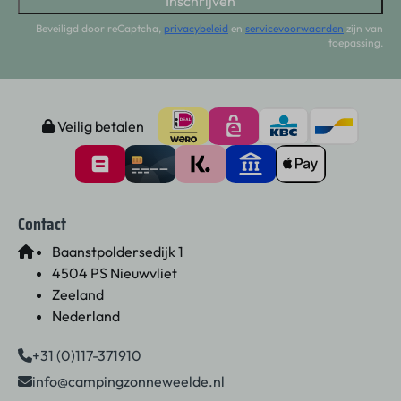
Inschrijven
Beveiligd door reCaptcha,
privacybeleid
en
servicevoorwaarden
zijn van
toepassing.
Veilig betalen
Contact
Baanstpoldersedijk 1
4504 PS Nieuwvliet
Zeeland
Nederland
+31 (0)117-371910
info@campingzonneweelde.nl