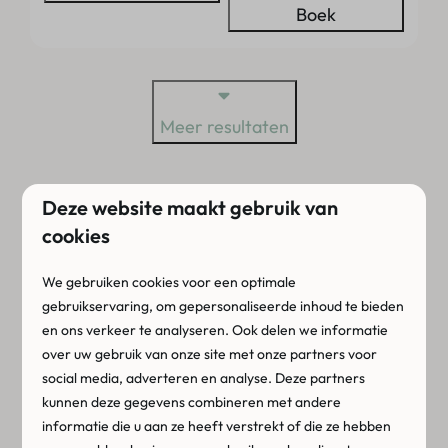
Boek
Meer resultaten
OVERNACHTEN TIJDENS JOUW
Deze website maakt gebruik van
MIDWEEK IN ZEELAND
cookies
We gebruiken cookies voor een optimale
Verblijf tijdens jouw
midweek in Zeeland in een
gebruikservaring, om gepersonaliseerde inhoud te bieden
huisje
met plek voor maximaal 6 personen. Ook
en ons verkeer te analyseren. Ook delen we informatie
is het mogelijk om luxe te kamperen in een van
over uw gebruik van onze site met onze partners voor
onze
glamping
accommodaties. Het ultieme
social media, adverteren en analyse. Deze partners
vakantiegevoel met de luxe en het comfort van
kunnen deze gegevens combineren met andere
informatie die u aan ze heeft verstrekt of die ze hebben
thuis, wel zo fijn! De accommodaties zijn van alle