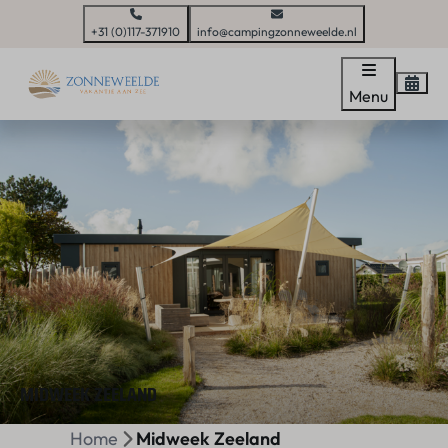
+31 (0)117-371910
info@campingzonneweelde.nl
Menu
MIDWEEK ZEELAND
Home
Midweek Zeeland