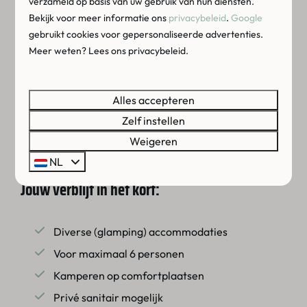
verzameld op basis van uw gebruik van hun diensten.
gemakken voorzien en buiten kun je heerlijk
Bekijk voor meer informatie ons
privacybeleid
.
Google
relaxen op de veranda met meubilair. Neem
gebruikt cookies voor gepersonaliseerde advertenties.
jouw geliefde viervoeter mee, want bij ons kun
Meer weten? Lees ons privacybeleid.
je ook genieten van een
midweek in Zeeland met
de hond!
Gaat jouw voorkeur liever uit naar
Alles accepteren
kamperen? Ontdek onze ruime comfort
Zelf instellen
kampeerplaatsen met mogelijkheid tot
privé
Weigeren
sanitair
.
NL
Jouw verblijf in het kort:
Diverse (glamping) accommodaties
Voor maximaal 6 personen
Kamperen op comfortplaatsen
Privé sanitair mogelijk