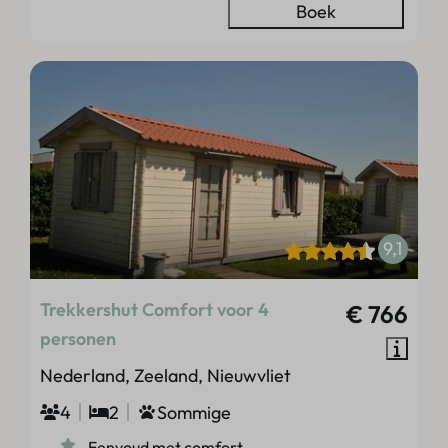
Boek
9,1
Trekkershut Comfort voor 4
€ 766
personen
Nederland, Zeeland, Nieuwvliet
4
2
Sommige
Eenvoud met comfort