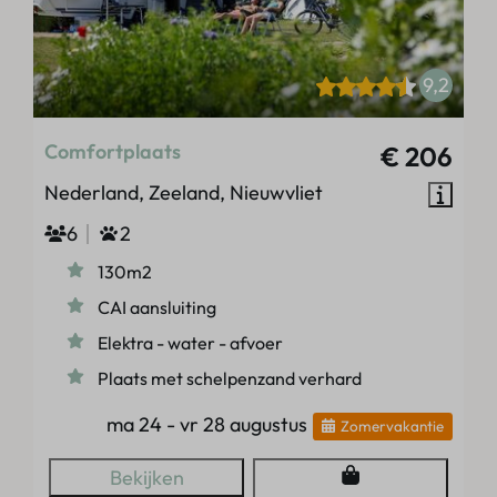
9,2
Comfortplaats
€ 206
Nederland, Zeeland, Nieuwvliet
6
2
130m2
CAI aansluiting
Elektra - water - afvoer
Plaats met schelpenzand verhard
ma 24 - vr 28 augustus
Zomervakantie
Bekijken