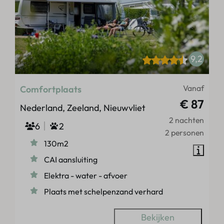
9,2
Vanaf
Comfortplaats
€ 87
Nederland, Zeeland, Nieuwvliet
2 nachten
6
2
2 personen
130m2
CAI aansluiting
Elektra - water - afvoer
Plaats met schelpenzand verhard
Bekijken