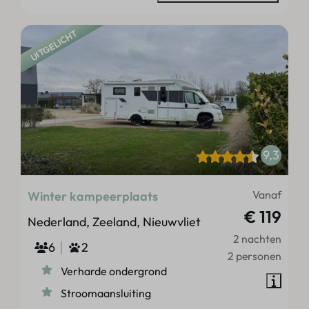
UITGELICHT
9,3
Vanaf
Winter kampeerplaats
€ 119
Nederland, Zeeland, Nieuwvliet
2 nachten
6
2
2 personen
Verharde ondergrond
Stroomaansluiting