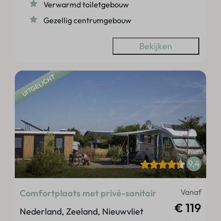
Verwarmd toiletgebouw
Gezellig centrumgebouw
Bekijken
UITGELICHT
9,4
Vanaf
Comfortplaats met privé-sanitair
€ 119
Nederland, Zeeland, Nieuwvliet