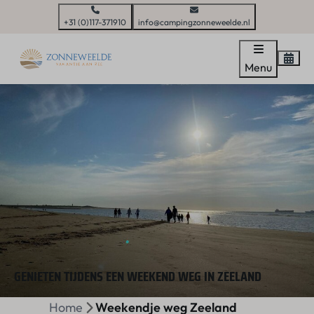
+31 (0)117-371910
info@campingzonneweelde.nl
Menu
GENIETEN TIJDENS EEN WEEKEND WEG IN ZEELAND
Home
Weekendje weg Zeeland