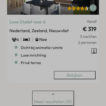
9,2
Vanaf
Luxe Chalet voor 6
€ 319
Nederland, Zeeland, Nieuwvliet
3 nachten
6
3
Nee
2 personen
Dicht bij animatie ruimte
Luxe inrichting
Privé terras
Bekijken
Meer resultaten (10)