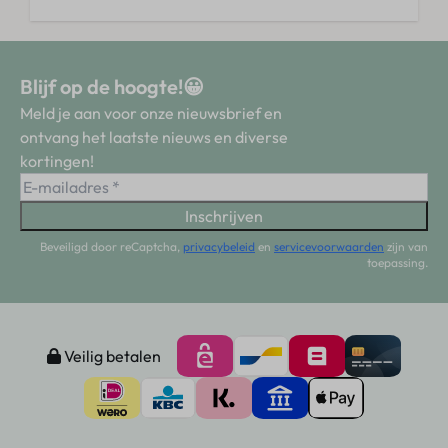
Blijf op de hoogte!😀
Meld je aan voor onze nieuwsbrief en
ontvang het laatste nieuws en diverse
kortingen!
Inschrijven
Beveiligd door reCaptcha,
privacybeleid
en
servicevoorwaarden
zijn van
toepassing.
Veilig betalen