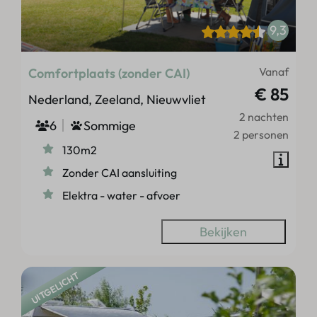
9,3
Vanaf
Comfortplaats (zonder CAI)
€ 85
Nederland, Zeeland, Nieuwvliet
2 nachten
6
Sommige
2 personen
130m2
Zonder CAI aansluiting
Elektra - water - afvoer
Bekijken
UITGELICHT